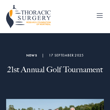
Skip
Skip
to
to
primary
main
Fondation
pour
navigation
content
la
recherche
en
chirurgie
thoracique
de
NEWS
|
17 SEPTEMBER 2025
Montréal
21st Annual Golf Tournament