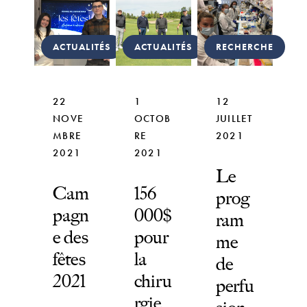
ACTUALITÉS
ACTUALITÉS
RECHERCHE
22
1
12
NOVE
OCTOB
JUILLET
MBRE
RE
2021
2021
2021
Le
Cam
156
prog
pagn
000$
ram
e des
pour
me
fêtes
la
de
2021
chiru
perfu
rgie