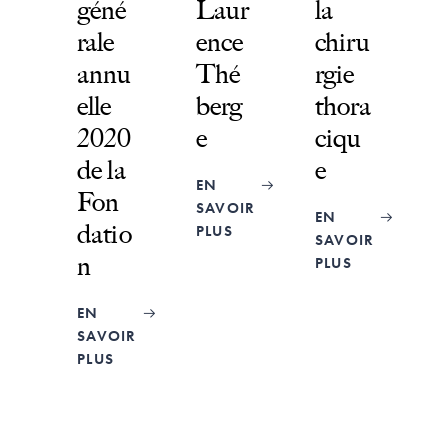
géné
Laur
la
rale
ence
chiru
annu
Thé
rgie
elle
berg
thora
2020
e
ciqu
de la
e
EN
Fon
SAVOIR
EN
datio
PLUS
SAVOIR
n
PLUS
EN
SAVOIR
PLUS