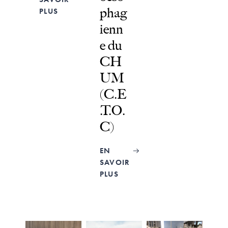
phag
PLUS
ienn
e du
CH
UM
(C.E
.T.O.
C)
EN
SAVOIR
PLUS