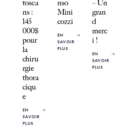
tosca
nso
– Un
ns :
Mini
gran
145
cozzi
d
000$
merc
EN
pour
i !
SAVOIR
la
PLUS
EN
chiru
SAVOIR
rgie
PLUS
thora
ciqu
e
EN
SAVOIR
PLUS