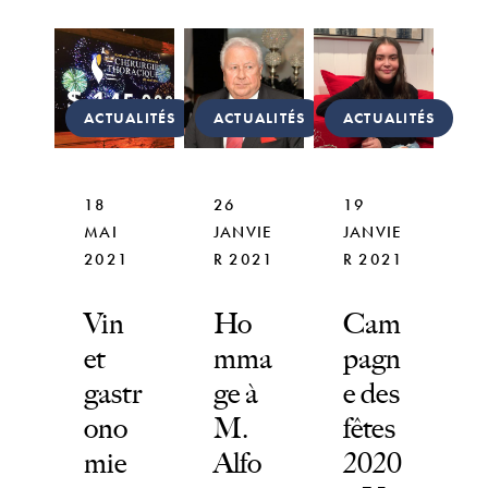
ACTUALITÉS
ACTUALITÉS
ACTUALITÉS
18
26
19
MAI
JANVIE
JANVIE
2021
R 2021
R 2021
Vin
Ho
Cam
et
mma
pagn
gastr
ge à
e des
ono
M.
fêtes
mie
Alfo
2020