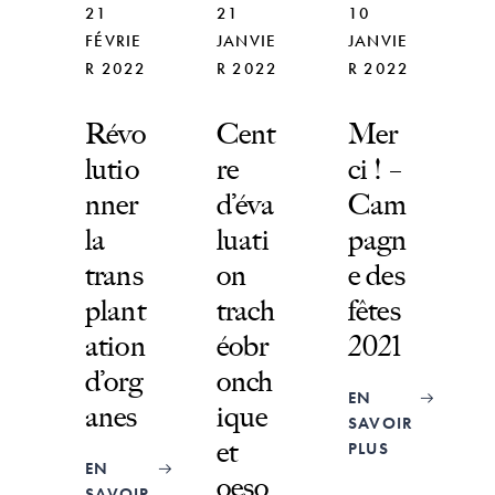
21
21
10
FÉVRIE
JANVIE
JANVIE
R 2022
R 2022
R 2022
Révo
Cent
Mer
lutio
re
ci ! –
nner
d’éva
Cam
la
luati
pagn
trans
on
e des
plant
trach
fêtes
ation
éobr
2021
d’org
onch
EN
anes
ique
SAVOIR
et
PLUS
EN
oeso
SAVOIR