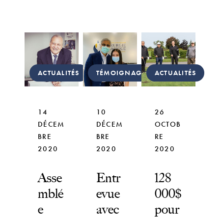
ACTUALITÉS
TÉMOIGNAGES
ACTUALITÉS
14
10
26
DÉCEM
DÉCEM
OCTOB
BRE
BRE
RE
2020
2020
2020
Asse
Entr
128
mblé
evue
000$
e
avec
pour