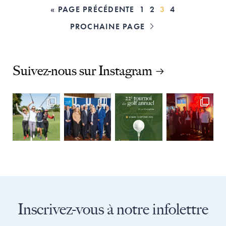
ALLER
PAGE
PAGE
PAGE
PAGE
«
PAGE PRÉCÉDENTE
1
2
3
4
À
PROCHAINE PAGE

LA
Suivez-nous sur Instagram
Inscrivez-vous à notre infolettre