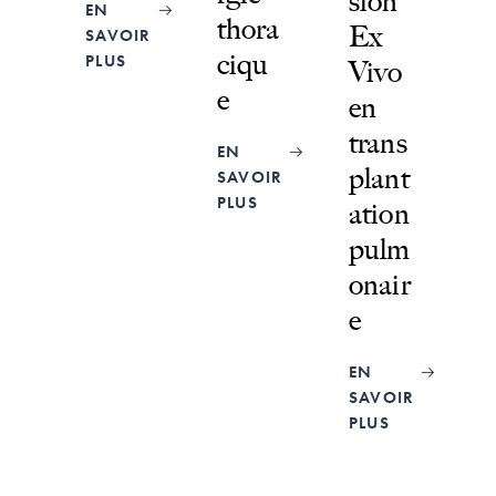
sion
EN
thora
Ex
SAVOIR
ciqu
PLUS
Vivo
e
en
trans
EN
plant
SAVOIR
PLUS
ation
pulm
onair
e
EN
SAVOIR
PLUS