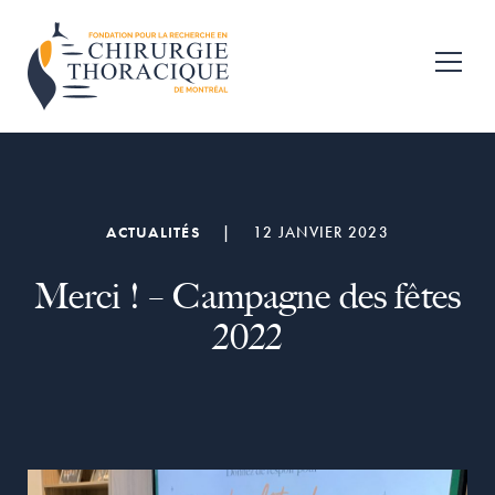
Passer
Passer
à
au
Fondation
la
contenu
pour
navigation
principal
la
recherche
principale
en
chirurgie
thoracique
de
ACTUALITÉS
|
12 JANVIER 2023
Montréal
Merci ! – Campagne des fêtes
2022