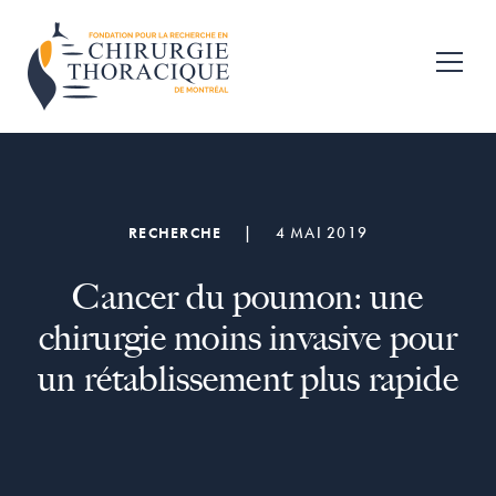
Passer
Passer
à
au
Fondation
la
contenu
pour
navigation
principal
la
recherche
principale
en
chirurgie
thoracique
de
RECHERCHE
|
4 MAI 2019
Montréal
Cancer du poumon: une
chirurgie moins invasive pour
un rétablissement plus rapide