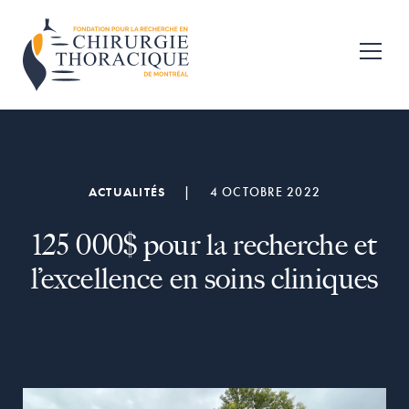
Passer
Passer
à
au
Fondation
la
contenu
pour
navigation
principal
la
recherche
principale
en
chirurgie
thoracique
de
ACTUALITÉS
|
4 OCTOBRE 2022
Montréal
125 000$ pour la recherche et
l’excellence en soins cliniques